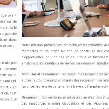
 que vivent
bles ou de
mbe : celle
n organisée
ffrent dans
Notre mission première est de mobiliser les minorités vis
oit existe au
matérielles et les organiser afin de construire des c
d’opportunités pour toutes et pour tous et favorisan
i, mais pas
améliorant les conditions de vie des personnes en situation
u racisme
Mobiliser et rassembler
: regrouper massivement les mino
rtie de la
autres) autour d’enjeux et intérêts des racisés afin de mie
e Paul Eid,
favoriser les liens de partenariat à travers différentes acti
roduit. « Le
ction, c’est
Organiser
: nous mettrons en place un plan d’actions stru
ostule qu’il
des ressources à notre disposition et des réponses 