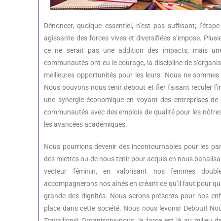
Dénoncer, quoique essentiel, n’est pas suffisant; l’étape
agissante des forces vives et diversifiées s’impose. Plu
ce ne serait pas une addition des impacts, mais une 
communautés ont eu le courage, la discipline de s’organiser
meilleures opportunités pour les leurs. Nous ne sommes 
Nous pouvons nous tenir debout et fier faisant reculer l’in
une synergie économique en voyant des entreprises de 
communautés avec des emplois de qualité pour les nôtres e
les avancées académiques.
Nous pourrions devenir des incontournables pour les par
des miettes ou de nous tenir pour acquis en nous banalisan
vecteur féminin, en valorisant nos femmes double
accompagnerons nos aînés en créant ce qu’il faut pour qu’i
grande des dignités. Nous serons présents pour nos enfa
place dans cette société. Nous nous levons! Debout! N
Travaillons! Organisons-nous, la force est là au milieu