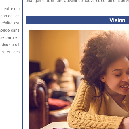
changements et faire advenir de nouvelles conditions de vi
 neutre qui
 pas de lien
Vision
 réalité est
monde sans
se paru en
 deux croit
nts et des